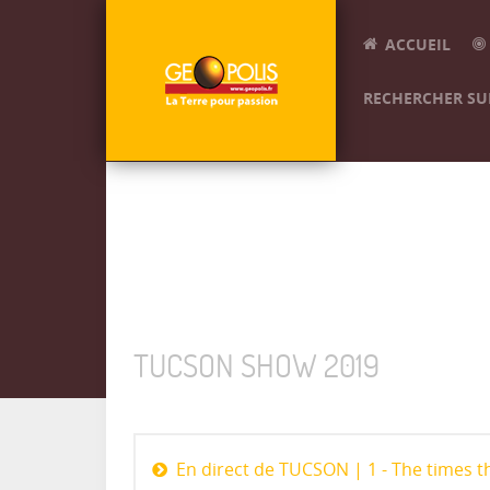
ACCUEIL
RECHERCHER SUR
TUCSON SHOW 2019
En direct de TUCSON | 1 - The times t