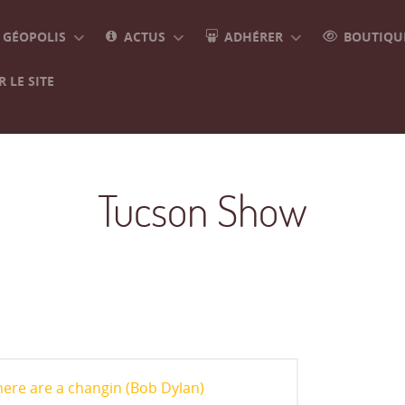
GÉOPOLIS
ACTUS
ADHÉRER
BOUTIQUE
 LE SITE
Tucson Show
here are a changin (Bob Dylan)