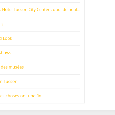
 Hotel Tucson City Center , quoi de neuf...
ls
d Look
 shows
s des musées
 in Tucson
res choses ont une fin…