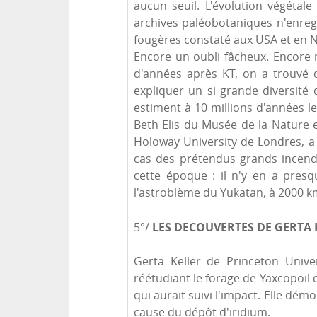
aucun seuil. L'évolution végétal
archives paléobotaniques n'enreg
fougères constaté aux USA et en Nou
Encore un oubli fâcheux. Encore 
d'années après KT, on a trouvé d
expliquer un si grande diversité
estiment à 10 millions d'années le
Beth Elis du Musée de la Nature e
Holoway University de Londres, a
cas des prétendus grands incend
cette époque : il n'y en a pre
l'astroblème du Yukatan, à 2000 km 
LES DECOUVERTES DE GERTA 
5°/
Gerta Keller de Princeton Unive
réétudiant le forage de Yaxcopoil 
qui aurait suivi l'impact. Elle dém
cause du dépôt d'iridium.