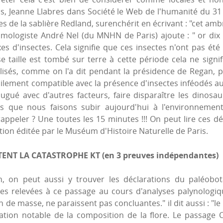
os, Jeanne Llabres dans Société le Web de l'humanité du 31 
s de la sablière Redland, surenchérit en écrivant : "cet ambre
mologiste André Nel (du MNHN de Paris) ajoute : " or dix m
d'insectes. Cela signifie que ces insectes n'ont pas été af
e taille est tombé sur terre à cette période cela ne signi
isés, comme on l'a dit pendant la présidence de Regan, pou
icilement compatible avec la présence d'insectes inféodés a
ugué avec d'autres facteurs, faire disparaître les dinosa
 que nous faisons subir aujourd'hui à l'environnement, 
appeler ? Une toutes les 15 minutes !!! On peut lire ces d
ation éditée par le Muséum d'Histoire Naturelle de Paris.
NT LA CATASTROPHE KT (en 3 preuves indépendantes)
n, on peut aussi y trouver les déclarations du paléobota
res relevées à ce passage au cours d'analyses palynolog
 de masse, ne paraissent pas concluantes." il dit aussi : "le
tion notable de la composition de la flore. Le passage C