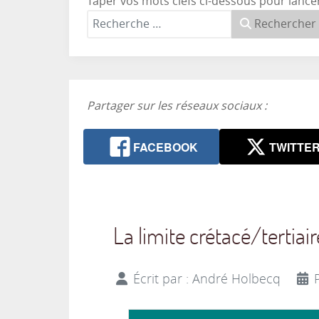
Taper vos mots clefs ci-dessous pour lance
Rechercher
Partager sur les réseaux sociaux :
FACEBOOK
TWITTE
La limite crétacé/tertiair
Écrit par :
André Holbecq