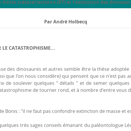
a limite crétacé/tertiaire (KT) et l'extinction des dinosaur
Par André Holbecq
 LE CATASTROPHISME...
sse des dinosaures et autres semble être la thèse adoptée p
ainsi que l'on nous considère) qui pensent que ce n'est pas
eurix de soulever quelques " détails " et de semer quelque
tastrophisme de tourner rond, et à nombre d'entre vous de
e Bonis : "il ne faut pas confondre extinction de masse et e
er quelques très sages conseils émanant du paléontologue 