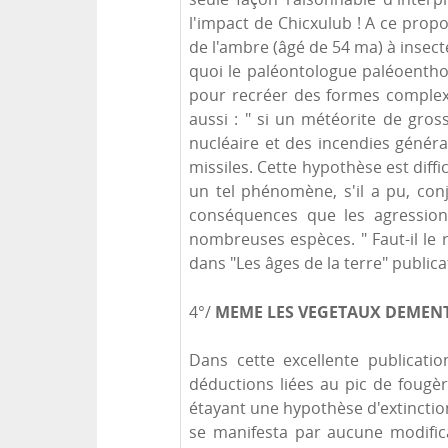
l'impact de Chicxulub ! A ce prop
de l'ambre (âgé de 54 ma) à insecte
quoi le paléontologue paléoentho
pour recréer des formes complexes 
aussi : " si un météorite de gross
nucléaire et des incendies général
missiles. Cette hypothèse est diff
un tel phénomène, s'il a pu, conj
conséquences que les agressions
nombreuses espèces. " Faut-il le r
dans "Les âges de la terre" public
MEME LES VEGETAUX DEMENTE
4°/
Dans cette excellente publicatio
déductions liées au pic de fougè
étayant une hypothèse d'extinction
se manifesta par aucune modifica