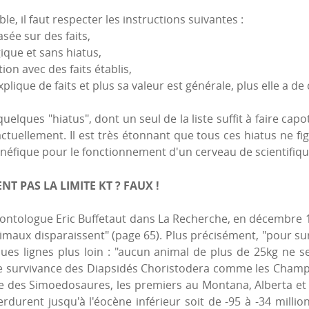
e, il faut respecter les instructions suivantes :
asée sur des faits,
gique et sans hiatus,
tion avec des faits établis,
 explique de faits et plus sa valeur est générale, plus elle a d
quelques "hiatus", dont un seul de la liste suffit à faire cap
tuellement. Il est très étonnant que tous ces hiatus ne fi
énéfique pour le fonctionnement d'un cerveau de scientifiqu
T PAS LA LIMITE KT ? FAUX !
ontologue Eric Buffetaut dans La Recherche, en décembre 199
imaux disparaissent" (page 65). Plus précisément, "pour surv
ues lignes plus loin : "aucun animal de plus de 25kg ne se
ongue survivance des Diapsidés Choristodera comme les Cham
ue des Simoedosaures, les premiers au Montana, Alberta e
erdurent jusqu'à l'éocène inférieur soit de -95 à -34 milli