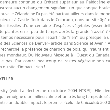
e demeure continue du Crétacé supérieur au Paléocène et
istrent aucun changement signifiant un quelconque boule
velle Zélande ne l'a pas été partout ailleurs dans le monde 
mieux : à Castle Rock dans le Colorado, dans un site âgé d
es fossiles d'une centaine d'espèces végétales (essenti
 de plantes en si peu de temps après la grande "razzia" ? 
 temps nécessaire pour repartir de "rien", ou presque, à une
t des Sciences de Denver- article dans Science et Avenir A
 recherché la présence de charbon de bois, qui n'auraien
ies mondiaux. Du Nouveau Mexique à l'Ouest du Canada,
sque pas. Par contre beaucoup de restes végétaux non c
du site d'impact : rien !
KELLER
rsity (voir La Recherche d'octobre 2004 N°379). Elle d
qui témoigne d'un milieu calme et un très long temps de séd
ontre un double impact , le premier (celui de Chicxulub 300 