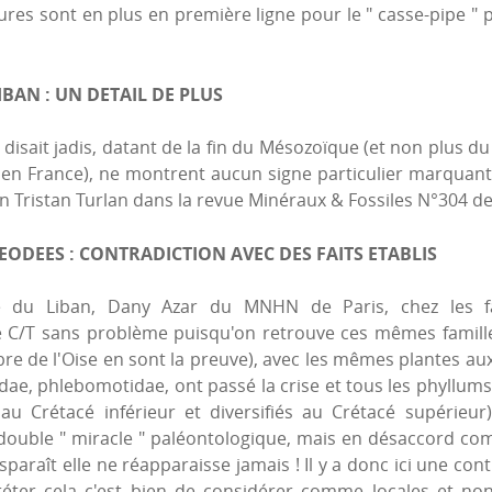
res sont en plus en première ligne pour le " casse-pipe " 
BAN : UN DETAIL DE PLUS
isait jadis, datant de la fin du Mésozoïque (et non plus d
é en France), ne montrent aucun signe particulier marquant
on Tristan Turlan dans la revue Minéraux & Fossiles N°304 d
FEODEES : CONTRADICTION AVEC DES FAITS ETABLIS
re du Liban, Dany Azar du MNHN de Paris, chez les f
 C/T sans problème puisqu'on retrouve ces mêmes famille
re de l'Oise en sont la preuve), avec les mêmes plantes auxqu
idae, phlebomotidae, ont passé la crise et tous les phyllums
au Crétacé inférieur et diversifiés au Crétacé supérieur
 double " miracle " paléontologique, mais en désaccord co
araît elle ne réapparaisse jamais ! Il y a donc ici une contr
préter cela c'est bien de considérer comme locales et n