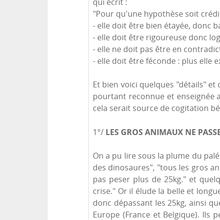
qui écrit :
"Pour qu'une hypothèse soit crédibl
- elle doit être bien étayée, donc b
- elle doit être rigoureuse donc lo
- elle ne doit pas être en contradic
- elle doit être féconde : plus elle
Et bien voici quelques "détails" et 
pourtant reconnue et enseignée ac
cela serait source de cogitation b
LES GROS ANIMAUX NE PASSEN
1°/
On a pu lire sous la plume du palé
des dinosaures", "tous les gros an
pas peser plus de 25kg." et quelq
crise." Or il élude la belle et l
donc dépassant les 25kg, ainsi q
Europe (France et Belgique). Ils p