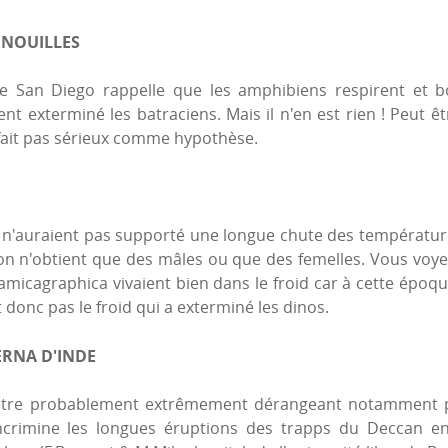
RENOUILLES
 de San Diego rappelle que les amphibiens respirent et 
nt exterminé les batraciens. Mais il n'en est rien ! Peut ê
 fait pas sérieux comme hypothèse.
 n'auraient pas supporté une longue chute des température
s on n'obtient que des mâles ou que des femelles. Vous voye
cagraphica vivaient bien dans le froid car à cette époque 
t donc pas le froid qui a exterminé les dinos.
RNA D'INDE
t être probablement extrêmement dérangeant notamment po
 incrimine les longues éruptions des trapps du Deccan en