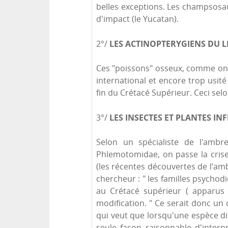
belles exceptions. Les champsosau
d'impact (le Yucatan).
LES ACTINOPTERYGIENS DU LI
2°/
Ces "poissons" osseux, comme on d
international et encore trop usit
fin du Crétacé Supérieur. Ceci sel
LES INSECTES ET PLANTES IN
3°/
Selon un spécialiste de l'amb
Phlemotomidae, on passe la crise
(les récentes découvertes de l'amb
chercheur : " les familles psychod
au Crétacé supérieur ( apparus 
modification. " Ce serait donc un
qui veut que lorsqu'une espèce disp
seule façon raisonnable d'inter