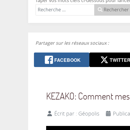
Taper vos mots clefs ci-dessous pour lance
Rechercher
Partager sur les réseaux sociaux :
FACEBOOK
TWITTE
KEZAKO: Comment mesure
Écrit par :
Géopolis
Public