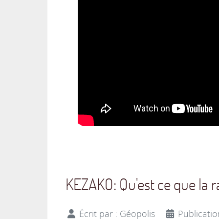
KEZAKO: Qu'est ce que la ra
Écrit par :
Géopolis
Publicati