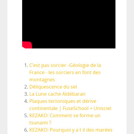
C'est pas sorcier -Géologie de la
France - les sorciers en font des
montagnes
Déliquescence du sel
La Lune cache Aldébaran
Plaques tectoniques et dérive
continentale | FuseSchool + Unisciel
KEZAKO: Comment se forme un
tsunami ?
KEZAKO: Pourquoi y a t il des marées