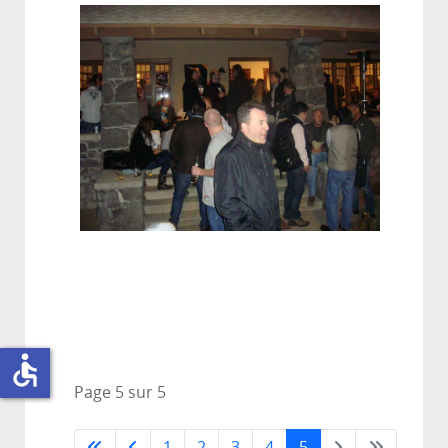
accessible
Page 5 sur 5
1
2
3
4
5