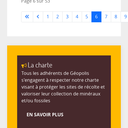
Page 6 sur 53
1
2
3
4
5
6
7
8
9
La charte
Tous les adhérents de Géopolis
s'engagent à respecter notre charte
visant à protéger les sites de récolte et
valoriser leur collection de minéraux
et/ou fossiles
EN SAVOIR PLUS