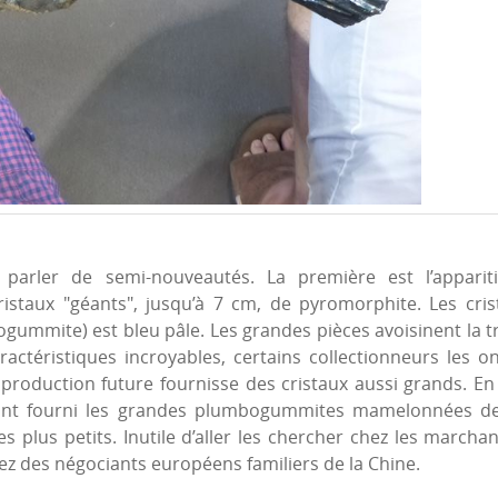
de parler de semi-nouveautés. La première est l’appa
staux "géants", jusqu’à 7 cm, de pyromorphite. Les cris
mmite) est bleu pâle. Les grandes pièces avoisinent la tren
aractéristiques incroyables, certains collectionneurs le
la production future fournisse des cristaux aussi grands. E
ui ont fourni les grandes plumbogummites mamelonnées de
 plus petits. Inutile d’aller les chercher chez les marcha
hez des négociants européens familiers de la Chine.