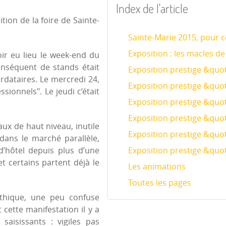
Index de l'article
tion de la foire de Sainte-
Sainte-Marie 2015, pour ce
Exposition : les macles de
oir eu lieu le week-end du
onséquent de stands était
Exposition prestige &quo
ardataires. Le mercredi 24,
Exposition prestige &quot
sionnels". Le jeudi c’était
Exposition prestige &quot
Exposition prestige &quot
aux de haut niveau, inutile
Exposition prestige &quot
 dans le marché parallèle,
d’hôtel depuis plus d’une
Exposition prestige &quot
et certains partent déjà le
Les animations
Toutes les pages
athique, une peu confuse
 cette manifestation il y a
aisissants : vigiles pas