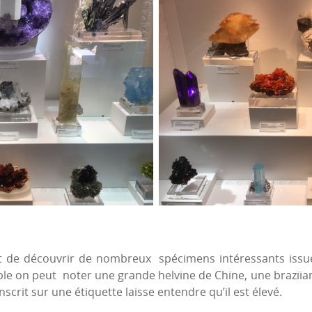
met de découvrir de nombreux spécimens intéressants issu
 on peut noter une grande helvine de Chine, une braziiani
inscrit sur une étiquette laisse entendre qu’il est élevé.