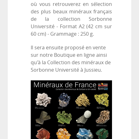
où vous retrouverez en sélection
des plus beaux minéraux français
de la collection Sorbonne
Université - Format A2 (42 cm sur
60 cm) - Grammage : 250 g.
Il sera ensuite proposé en vente
sur notre Boutique en ligne ainsi
qu'à la Collection des minéraux de
Sorbonne Université à Jussieu.